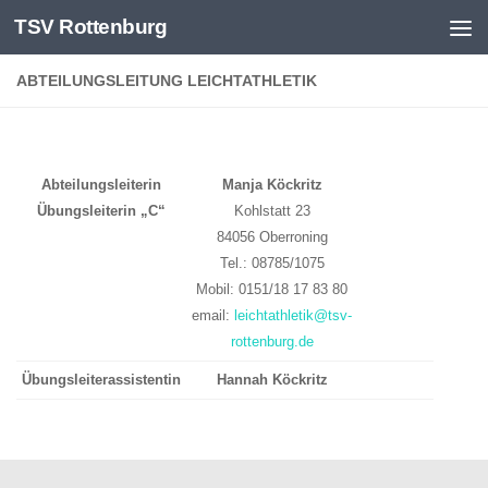
TSV Rottenburg
Skip to content
ABTEILUNGSLEITUNG LEICHTATHLETIK
Abteilungsleiterin
Manja Köckritz
Übungsleiterin „C“
Kohlstatt 23
84056 Oberroning
Tel.: 08785/1075
Mobil: 0151/18 17 83 80
email:
leichtathletik@tsv-
rottenburg.de
Übungsleiterassistentin
Hannah Köckritz