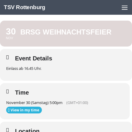
TSV Rottenburg
Skip to content
30
BRSG WEIHNACHTSFEIER
NOV
Event Details
Einlass ab 16.45 Uhr.
Time
November 30 (Samstag) 5:00pm
(GMT+01:00)
View in my time
Location