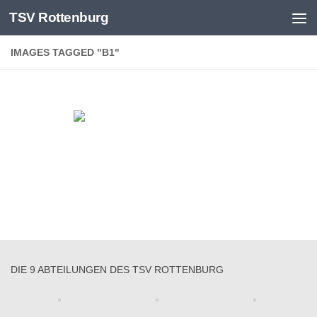
TSV Rottenburg
Skip to content
IMAGES TAGGED "B1"
DIE 9 ABTEILUNGEN DES TSV ROTTENBURG