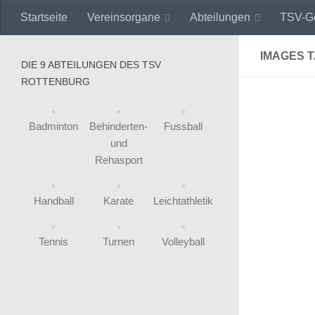
Startseite
Vereinsorgane
Abteilungen
TSV-Ge
Skip to content
IMAGES 
DIE 9 ABTEILUNGEN DES TSV
ROTTENBURG
Badminton
Behinderten-
Fussball
und
Rehasport
Handball
Karate
Leichtathletik
Tennis
Turnen
Volleyball