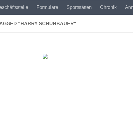
schäftsstelle
Formulare
Sportstätten
Chronik
An
TAGGED "HARRY-SCHUHBAUER"